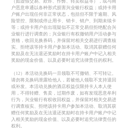
（如虚假交易、欺诈、作弊、转卖权益等），或与商
户恶意串通以各种形式损害兴业银行权益；或持卡用
户账户出现任何非正常状态，包括但不限于逾期、风
险管控、限制或停止用卡、销卡、销户、到期未续卡
等；或持卡用户在出现疑似不正常交易但拒绝配合兴
业银行进行调查的；兴业银行有权撤销用户活动参与
资格，收回兑换券码，并保留对相关交易进行调查核
实、拒绝该等持卡用户参加本活动、取消其获赠任何
奖励及在无法退还奖励时在持卡用户账户中记入相关
奖励的现金价值、以及必要时追究法律责任的权利。
（12）本活动兑换码一旦领取不可撤销、不可转让。
请勿将兑换码泄露给他人，若被他人领取不支持退回
或补发。本活动兑换的酒店权益仅限持卡人本人使
用，不得转赠、售卖，过期作废，如有发现恶意牟利
行为，兴业银行有权收回权益，并保留对相关交易进
行调查核实、拒绝该持卡用户参加本活动、取消其获
赠任何奖励及在无法退还奖励时在持卡用户账户中记
入相关奖励的现金价值、以及必要时追究法律责任的
权利。