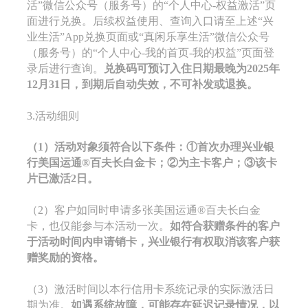
活”微信公众号（服务号）的“个人中心-权益激活”页
面进行兑换。后续权益使用、查询入口请至上述“兴
业生活”App兑换页面或“真闲乐享生活”微信公众号
（服务号）的“个人中心-我的首页-我的权益”页面登
录后进行查询。
兑换码可预订入住日期最晚为2025年
12月3
1
日，到期后自动失效，不可补发或退换。
3.活动细则
（1）活动对象须符合以下条件：①首次办理兴业银
行美国运通®百夫长白金卡；②为主卡客户；③该卡
片已激活2日。
（2）客户如同时申请多张美国运通®百夫长白金
卡，也仅能参与本活动一次。
如符合获赠条件的客户
于活动时间内申请销卡，兴业银行有权取消该客户获
赠奖励的资格。
（3）激活时间以本行信用卡系统记录的实际激活日
期为准。
如遇系统故障，可能存在延迟记录情况，以