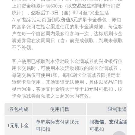
上消费金额累计满600元（以
交易发生时间
进行消费
统计），
达标后T+3日（含）
即可至“兴业生活
App”指定活动页面领取
价值5元
的刷卡金券包，券包
内含多张可在指定渠道使用的刷卡金满减券。每位客
户在每一个自然周内最多可参与一次，达标后刷卡金
满减券需在次周周日（含）前完成领取，到期未领取
不予补领。
客户使用已领取到本活动刷卡金满减券的兴业银行信
用卡交易时，可使用本次活动领取的刷卡金满减券，
每笔交易仅可使用1张。每张刷卡金满减券限指定渠
道绑卡后使用，其他渠道无法使用，具体以奖品详情
显示为准，实际支付金额大于等于18元时可抵扣，刷
卡金满减券自领取之日起30天内有效。
券包构成
使用门槛
限制渠道
单笔实际支付满18元
限
微信、支付宝
渠道
1元刷卡金
可抵扣
可抵扣