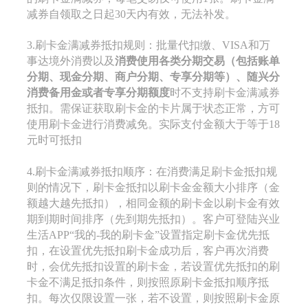
减券自领取之日起30天内有效，无法补发。
3.刷卡金满减券抵扣规则：批量代扣缴、VISA和万
事达境外消费以及
消费使用各类分期交易（包括账单
分期、现金分期、商户分期、专享分期等）、随兴分
消费备用金或者专享分期额度
时不支持刷卡金满减券
抵扣。需保证获取刷卡金的卡片属于状态正常，方可
使用刷卡金进行消费减免。实际支付金额大于等于18
元时可抵扣
4.刷卡金满减券抵扣顺序：在消费满足刷卡金抵扣规
则的情况下，刷卡金抵扣以刷卡金金额大小排序（金
额越大越先抵扣），相同金额的刷卡金以刷卡金有效
期到期时间排序（先到期先抵扣）。客户可登陆兴业
生活APP“我的-我的刷卡金”设置指定刷卡金优先抵
扣，在设置优先抵扣刷卡金成功后，客户再次消费
时，会优先抵扣设置的刷卡金，若设置优先抵扣的刷
卡金不满足抵扣条件，则按照原刷卡金抵扣顺序抵
扣。每次仅限设置一张，若不设置，则按照刷卡金原