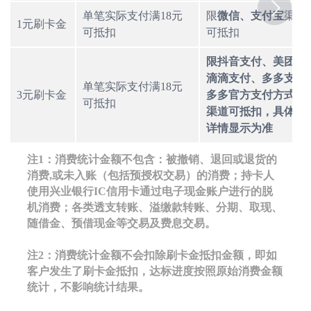
单笔实际支付满18元
限
微信、支付宝
渠道
1元刷卡金
可抵扣
可抵扣
限抖音支付、美团支
向右
滴滴支付、多多支付
单笔实际支付满18元
3元刷卡金
多多官方支付方式）
可抵扣
渠道可抵扣，具体以
详情显示为准
注1：消费统计金额不包含：被撤销、退回或退货的
消费,或未入账（包括预授权交易）的消费；持卡人
使用兴业银行IC信用卡通过电子现金账户进行的脱
机消费；各类透支转账、溢缴款转账、分期、取现、
随借金、预借现金等交易及费息交易。
注2：消费统计金额不会扣除刷卡金抵扣金额，即如
客户发生了刷卡金抵扣，达标进度按照原始消费金额
统计，不影响统计结果。