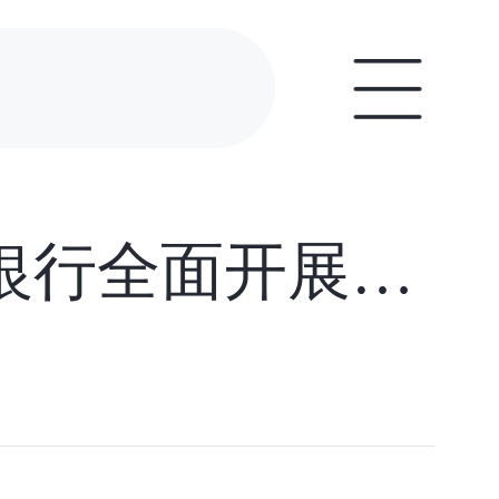
守护钱袋子 数智暖民生——兴业银行全面开展2026年普及金融知识万里行活动